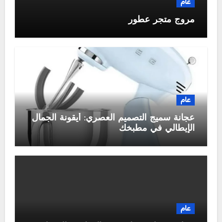
عام
مروج متجر عطور
عام
عجانة سميج التصميم العصري: أيقونة الجمال
الإيطالي في مطبخك
عام