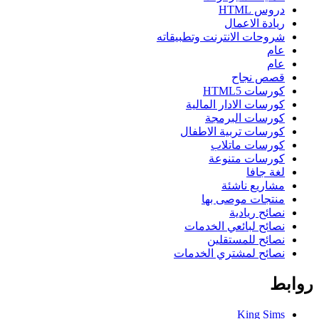
دروس HTML
ريادة الاعمال
شروحات الانترنت وتطبيقاته
عام
عام
قصص نجاح
كورسات HTML5
كورسات الادار المالية
كورسات البرمجة
كورسات تربية الاطفال
كورسات ماتلاب
كورسات متنوعة
لغة جافا
مشاريع ناشئة
منتجات موصى بها
نصائح ريادية
نصائح لبائعي الخدمات
نصائح للمستقلين
نصائح لمشتري الخدمات
روابط
King Sims