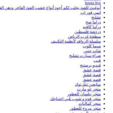
koora live
أبوغيث للعود يجلب لكم أجود أنواع خشب العود الفاخر ودهن الع
انمي فور اب
تشليح
دراما صح
دراما كافيه
دردشة فلسطين
سطحة غرب الرياض
سلسلة الروافد لأنظمة التكييف
سيما كلوب
شات حنين
شراء سيارت تشليح
فيب
فيديو برستيج
قصة عشق
قصة عشق
قصه عشق
متابعين تيك توك
متجر بلو مارت
متجر بيلسان للعطور
متجر فونزو شوب نلبي احتياجك
متجر كماليات
متجر مروج للعطور