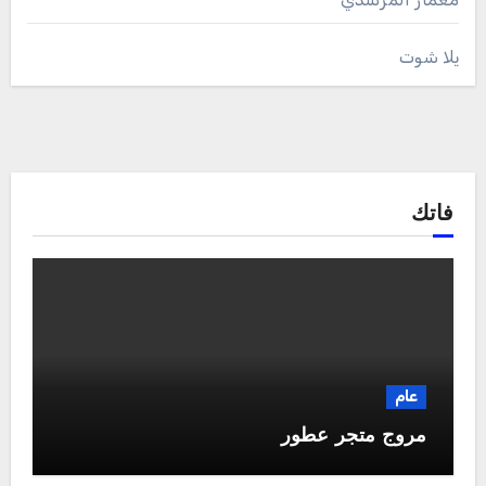
يلا شوت
فاتك
عام
مروج متجر عطور