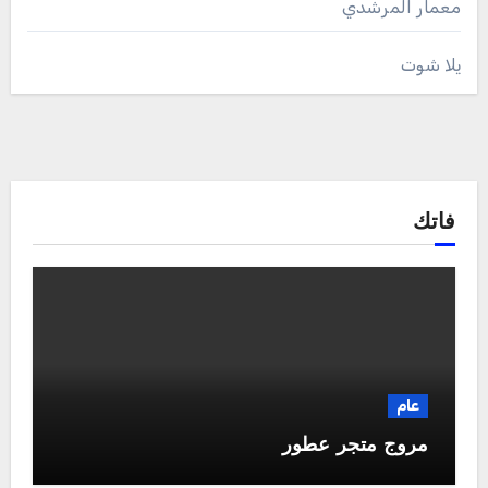
معمار المرشدي
يلا شوت
فاتك
عام
مروج متجر عطور