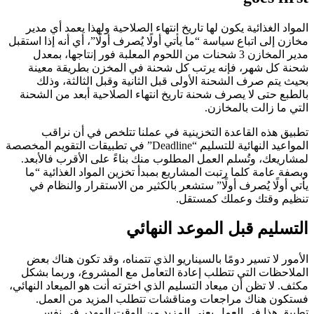
المواد الغذائية يكون لها تاريخ انتهاء الصلاحية ولهذا يعمد أي مدير
مخازن إلى اتباع سياسة “ما يأتي أولًا يُصرف أولًا”، أي أنه إذا استقبل
مدير المخازن 3 شحنات من اللحوم المعلبة فور إنتاجها، بمعدل
شحنة كل شهر، فإنه يرتب كل شحنة في المخزن بطريقة معينة
بحيث يتم صرف الشحنة الأولى قبل الثانية وقبل الثالثة، وذلك
بالطبع حتى لا يصرف شحنة تاريخ انتهاء الصلاحية أبعد من الشحنة
التي ما زالت بالمخازن.
تطبيق هذه القاعدة التخزينية في عملنا تتلخص في أن نراقب
المواعيد النهائية للتسليم “Deadline” في تطبيقات التقويم المخصصة
لمشاريعك، وتُسلم العمل المطلوب منك بناءً على الأقرب فالأبعد.
وبصفة عامة كلما رتبت المشاريع بمبدأ تخزين المواد الغذائية “ما
يأتي أولًا يُصرف أولًا” ستشعر بالكثير من الاستقرار والنظام في
تنظيم وقتك وعملك كمستقل.
التسليم قبل الموعد النهائي
الأمور لا تسير دومًا بالسيناريو الذي تتمناه، وقد تكون هناك بعض
الملاحظات التي تتطلب إعادة التعامل مع المشروع، وربما بشكل
مكثف. لا تظن أن ميعاد التسليم الذي اخترته أنت هو الميعاد النهائي،
فستكون هناك مراجعات ومناقشات تتطلب المزيد من العمل.
تطبيق هذا في العمل يعني المزيد من الوقت المهدر في نفس