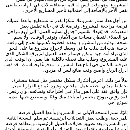
المشروع، وهو وقت ليس له قيمة مضافة، لأنك في النهاية تتقاضى
نفس الأجر بالإضافة إلى احتمالية تأخير المشاريع الأخرى.
من أجل هذا، سلم مشروعك مبكرًا بقدر ما تستطيع، واعط عميلك
فرصة مراجعة المشروع، وفرصة لك في حالة تطبيق بعض
التعديلات. قد يُفيدك تقسيم “جدول تسليم العمل” إلى أربع مراحل
مع العملاء، لتعطي مساحة من الأمان وتوفير الوقت، أولًا سلم
نسخة مبدئية من المشروع، وهذه الخطوة لأهميتها تحتاج إلى وقفة
خاصة، هب أنك بذلت ما في وسعك لإخراج مشروع ما على النحو
الذي تراه أنت جيد، ولكن حينما راجعه العميل لم يرقه الشكل الذي
عليه المشروع، وطلب منك تعديله بالكلية. هذا يعني أن الوقت الذي
صرفته بالكامل في إنتاج هذا المشروع –مدفوعًا بحماستك– قد ذهب
أدراج الرياح وأصبح وقت ضائع ليس له مردود.
بدلاً من ذلك، اعرض أفكارك بشكل مختصر مثل نسخة مصغرة،
تخطيط مبدئي، خطة عمل، ملخص، وغيره، ثم دع القرار للعميل.
فإن وافق، نفذ على الفور بناءً على اقتراحاته ونصائحه، وإن رفض،
فقد رفض نموذج مختصر لم يأخذ منك وقتًا، وتستطيع حينها تقديم
نموذج آخر.
ثانيًا، سلم النسخة الأولى من المشروع وأعطِ العميل فرصة
للمراجعة، وطلب بعض التعديلات الرئيسية. ثم سلم النسخة الثانية
من المشروع بعد تطبيق تعديلات العميل الرئيسية، وإعطاءه فرصة
أخيرة للمراجعة واقتراح بعض التعديلات أو الرتوش البسيطة. أخيرًا،