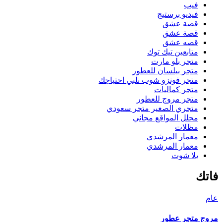
فيب
فيديو برستيج
قصة عشق
قصة عشق
قصه عشق
متابعين تيك توك
متجر بلو مارت
متجر بيلسان للعطور
متجر فونزو شوب نلبي احتياجك
متجر كماليات
متجر مروج للعطور
متجري الصغير متجر سعودي
محلل المواقع مجاني
مظلات
معمار المرشدي
معمار المرشدي
يلا شوت
فاتك
عام
مروج متجر عطور