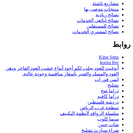
مشاريع ناشئة
منتجات موصى بها
نصائح ريادية
نصائح لبائعي الخدمات
نصائح للمستقلين
نصائح لمشتري الخدمات
روابط
King Sims
koora live
أبوغيث للعود يجلب لكم أجود أنواع خشب العود الفاخر ودهن
العود والمسك والعنبر بأسعار منافسة وجودة عالية.
انمي فور اب
تشليح
دراما صح
دراما كافيه
دردشة فلسطين
سطحة غرب الرياض
سلسلة الروافد لأنظمة التكييف
سيما كلوب
شات حنين
شراء سيارت تشليح