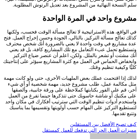
سلم النسخة النهائية من المشروع بعد تعديل الرتوش المطلوبة.
مشروع واحد في المرة الواحدة
في الواقع، هذه الاستراتيجية لا تعالج مسألة الوقت فحسب، ولكنها
كذلك تعالج مسألة التركيز. بالتالي، الجودة وحسن إخراج العمل. فتح
عدة مشاريع في وقت واحدة لا يعني بالضرورة أنك شخص محترف
وتستطيع تحمل عبء التعامل مع تلك المشاريع كافة، بل قد يعني
أنك مشتت أو تشعر بالملل. ولكن، اعلم أن عنصر ضياع التركيز
وانخفاض الحماس في العمل مع كثرة المشاريع سيؤثر على إنتاجيتك
كليًّا وكيفية تنظيم وقتك.
لذلك إذا اقتحمت عملك بعض الملهيات الأخرى، حتى ولو كانت مهمة
مثل مكالمة عمل، طلب مشروع جديد، مهمة شخصية أو أي شيء
آخر، قم على الفور بكتابتها كملاحظة على ورقة جانبية، وألصقها
على مكتبك أو شاشة حاسوبك حتى تتذكرها حينما تفرغ من العمل
واستخدم أدوات تنظيم الوقت التي سترتيب أفكارك في مكان واحد
لتستطيع التركيز على المهام حسب أولويتها وتقسيمها بما يناسبك
وتتبع تقدمها.
تصفّح
كيف تصبح الأفضل بين المستقلين
مميزات العمل الحر التي تدفعك للعمل كمستقل
المقالات