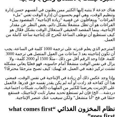
هناك خدعة لا ينتبه إليها الكثير ممن يظنون في أنفسهم حسن إدارة
وتنظيم الوقت، وهي أنهم يحسبون أن إدارة الوقت تعني “ملء
الفراغات” ويتغافلون عن قضية “زيادة الإنتاجية”. المقصود بملء
الفراغات هو أن تظل منشغلًا بشكل دائم، بغض النظر عن مقدار
الإنتاجية، بينما المقصد الحقيقي لاستغلال الوقت بشكل فعّال هو
كيف تستطيع أن توظف الساعة لتُخرج لك إنتاجية ساعة كاملة من
العمل.
المترجم الذي يعلم قدرته على ترجمة 1000 كلمة في الساعة، يجب
أن تكون إنتاجيته بعد 3 ساعات من العمل المتصل هي ترجمة 3000
كلمة. فإذا وجد الرقم أقل من ذلك –مثلًا 1500 أو 2000 كلمة– ولا
يزال في نفس الوقت منشغلًا أمام حاسوبه، فهو فعليًا يعاني مشكلة
تشتت تركيز ذهنه في العمل. قد يُهمك: كيف تصبح مترجمًا محترفًا؟
وإذا وجد عكس ذلك أي زيادة في الإنتاجية في نفس الوقت، فمعنى
هذا أن كفاءته قد زادت أو أنه لم يكن يقدر نفسه حق قدرها. فالعمل
على الإنترنت يعرضنا للكثير من الملهيات (ألعاب، شبكات اجتماعية،
دردشة… الخ) فإن لم تستطع تحديد معيار ثابت لإنتاجيتك، فستقع
حتمًا في فخ “أنا منشغل” ولكن سيغيب عنك عنصر الإنتاجية.
نظام المخزون الغذائي “what comes first
goes first”