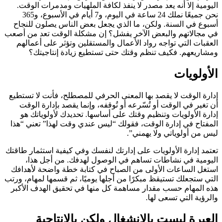
اليومية إلا أنه يعد مصدر لا ينفذ لكافة الملهيات ومدمرات الوقت.
نحن جميعًا نملك 24 ساعة في اليوم، و7 أيام في الأسبوع، و365
أسبوع في السنة. ولكن، ما الذي يجعل بعض الناس يصلون للنجاح
في مجالاتهم والبعض الآخر يفشل؟ إن مشكلة الوقت تعد من أصعب
العقبات التي تواجه رواد الأعمال والمستقلين وتؤثر على أعمالهم
ومشاريعهم. فكيف تنظم وقتك حتى تستطيع زيادة إنتاجيتك؟
الأولويات
إدارة الوقت لا يقصد بها المعنى الحرفي للمصطلح، فأنت لا تستطيع
أن تغير في الوقت أو تُسّرعه أو تُوقفه، وإنما يقصد بإدارة الوقت
إدارة الأولويات وتنظيم وقتك على أساسها. تحديدك لأولوياتك هو
المفتاح في إدارة الوقت، فقولك “ليس عندي وقت لهذا” تعني “هذا
ليس من أولوياتي ولا يهمني”.
تعتمد إدارة الأولويات على إدارتك لنفسك وفي كيفية استثمار طاقتك
اليومية في نشاطات تساهم في الوصول لهدفك. من أجل هذا،
استغل الساعات الأولى من الصباح في كتابة خطة واضحة لأهدافك
التي ستجعلك تستيقظ مبكرًا من أجلها يوميًا، ثم قسمها لمهام، ورتب
هذه المهام حسب مقدار مساهمة كل منها في تحقيق الهدف الأكبر
والرؤية التي تسعى لها.
العبرة ليست بالانشغال ولكن بالإنتاجية