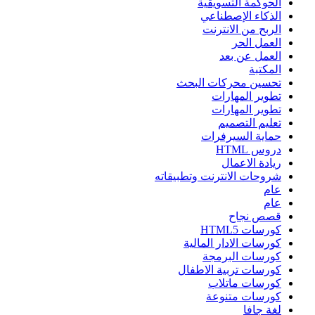
الحوكمة التسويقية
الذكاء الإصطناعي
الربح من الانترنت
العمل الحر
العمل عن بعد
المكتبة
تحسين محركات البحث
تطوير المهارات
تطوير المهارات
تعليم التصميم
حماية السيرفرات
دروس HTML
ريادة الاعمال
شروحات الانترنت وتطبيقاته
عام
عام
قصص نجاح
كورسات HTML5
كورسات الادار المالية
كورسات البرمجة
كورسات تربية الاطفال
كورسات ماتلاب
كورسات متنوعة
لغة جافا