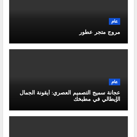
عام
مروج متجر عطور
عام
عجانة سميج التصميم العصري: أيقونة الجمال
الإيطالي في مطبخك