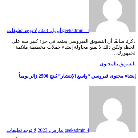
11 أبريل، 2023
geekadmin
لا توجد تعليقات
ذكرنا سابقًا أن التسويق الفيروسي يعتمد في جزء كبير منه على
الحظ، ولكن ذلك لا يمنع محاولة إنشاء حملات مخططة ملائمة
لجمهورك…
التسويق بالمحتوى
إنشاء محتوى فيروسي “واسع الاِنتشار” يُنتج 2500 زائر يومياً
4 مارس، 2023
geekadmin
لا توجد تعليقات