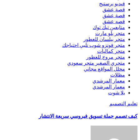
فيديو برستيج
قصة عشق
قصة عشق
قصه عشق
متابعين تيك توك
متجر بلو مارت
متجر بيلسان للعطور
متجر فونزو شوب نلبي احتياجك
متجر كماليات
متجر مروج للعطور
متجري الصغير متجر سعودي
محلل المواقع مجاني
مظلات
معمار المرشدي
معمار المرشدي
يلا شوت
تعليم التصميم
كيف تصمم حملة تسويق فيروسي سريعة الانتشار