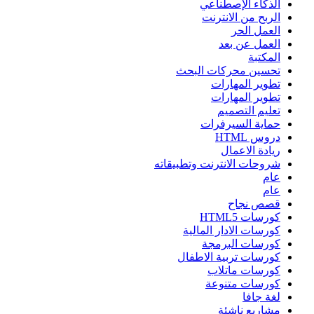
الذكاء الإصطناعي
الربح من الانترنت
العمل الحر
العمل عن بعد
المكتبة
تحسين محركات البحث
تطوير المهارات
تطوير المهارات
تعليم التصميم
حماية السيرفرات
دروس HTML
ريادة الاعمال
شروحات الانترنت وتطبيقاته
عام
عام
قصص نجاح
كورسات HTML5
كورسات الادار المالية
كورسات البرمجة
كورسات تربية الاطفال
كورسات ماتلاب
كورسات متنوعة
لغة جافا
مشاريع ناشئة