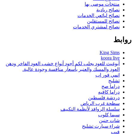
منتجات موصى بها
نصائح ريادية
نصائح لبائعي الخدمات
نصائح للمستقلين
نصائح لمشتري الخدمات
روابط
King Sims
koora live
أبوغيث للعود يجلب لكم أجود أنواع خشب العود الفاخر ودهن
العود والمسك والعنبر بأسعار منافسة وجودة عالية.
انمي فور اب
تشليح
دراما صح
دراما كافيه
دردشة فلسطين
سطحة غرب الرياض
سلسلة الروافد لأنظمة التكييف
سيما كلوب
شات حنين
شراء سيارت تشليح
فيب