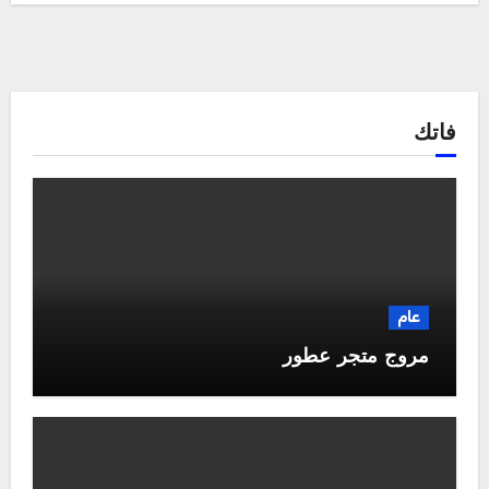
فاتك
عام
مروج متجر عطور