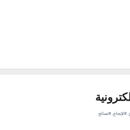
كترونية
,
#لإنجاح
,
#نصائح