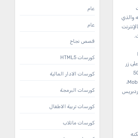
عام
 والذي
عام
إنترنت
.
قصص نجاح
كورسات HTML5
لى زر
نتائج أخرى، وأعتقد أنك تعلم أن أعداد هؤلاء المُستخدمين للهواتف الذكية يساوي تقريبًا 50
كورسات الادار المالية
بالمائة من زوار أي موقع. ولكي تفحص توافقية موقعك مع الأجهزة المختلفة، فبإمكانك استخدام أداة Mobile-Friendly Test،
كورسات البرمجة
ردبريس
كورسات تربية الاطفال
كورسات ماتلاب
كنه