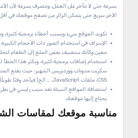
بسرعة حتى لا نتأخر على العمل، ونتصرف بسرعة لأن الأع
الآخر سريع حتى يتمكن الزائر من تصفح موقعك في أقل من 4 ثواني على أكبر تقدير. أهم الأسباب التي تجعل تصفح الم
تكويد الموقع سيء ويسبب أخطاء برمجية كثيرة، ويك
الإسراف في استخدام الصور ذات الأحجام الكبيرة، 
معين وكأنك ستضيف بعض الملح إلى الطعام لتحلية 
استخدام إضافات برمجية كثيرة، ويكثر هذا الخطأ 
سكربت مدونات ووردبريس الشهير؛ حيث يفتح المتص
CSS، ملفات JavaScript، … الخ) فيأخذ وقتًا طويلًا قبل أن يفتح الموقع بأكمله.
استضافة المواقع السيئة تعد سبب رئيسي في بطئ س
يحتاج إليها موقعك.
مناسبة موقعك لمقاسات الشا