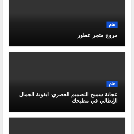
عام
مروج متجر عطور
عام
عجانة سميج التصميم العصري: أيقونة الجمال
الإيطالي في مطبخك