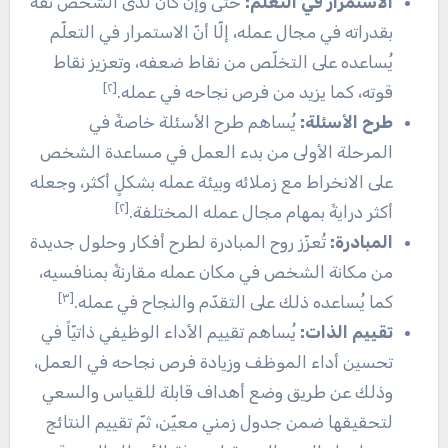
الاستمرار في التعلّم:
حتّى وإن كان لدى الشخص ثقة
بقدراته في مجال عمله، إلّا أنّ الاستمرار في التعلّم
يُساعده على التخلّص من نقاط ضعفه، وتعزيز نقاط
[٢]
قوته، كما يزيد من فرص نجاحه في عمله.
طرح الأسئلة:
يُساهم طرح الأسئلة خاصةً في
المرحلة الأولى من بدء العمل في مساعدة الشخص
على الانخراط مع زملائه وبيئة عمله بشكلٍ أكثر، وجعله
[٢]
أكثر درايةً بمهام مجال عمله المختلفة.
المبادرة:
تُعزّز روح المبادرة لطرح أفكار وحلول جديدة
من مكانة الشخص في مكان عمله مقارنةً بمنافسيه،
[٣]
كما يُساعده ذلك على التقدّم والنجاح في عمله.
تقييم الذات:
يُساهم تقييم الأداء الوظيفي ذاتيّاً في
تحسين أداء الموظف وزيادة فرص نجاحه في العمل،
وذلك عن طريق وضع أهداف قابلة للقياس والسعي
لتحقيقها ضمن جدول زمني معيّن، ثمّ تقييم النتائج