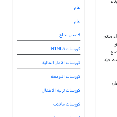
ناء
عام
عام
قصص نجاح
ء منتج
ق
كورسات HTML5
نصح
د جيّد
كورسات الادار المالية
كورسات البرمجة
لى
كورسات تربية الاطفال
كورسات ماتلاب