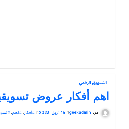
التسويق الرقمي
اهم أفكار عروض تسويقي
من
geekadmin
16 أبريل، 2023
#أفكار
,
#اهم
,
#تسوي