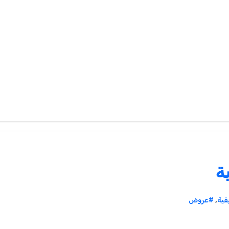
ة
قية
,
#عروض