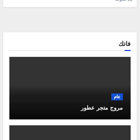
فاتك
عام
مروج متجر عطور